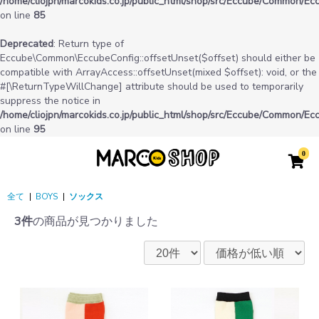
/home/cliojpn/marcokids.co.jp/public_html/shop/src/Eccube/Common/Ec
on line
85
Deprecated
: Return type of
Eccube\Common\EccubeConfig::offsetUnset($offset) should either be
compatible with ArrayAccess::offsetUnset(mixed $offset): void, or the
#[\ReturnTypeWillChange] attribute should be used to temporarily
suppress the notice in
/home/cliojpn/marcokids.co.jp/public_html/shop/src/Eccube/Common/Ec
on line
95
0
全て
|
BOYS
|
ソックス
3件
の商品が見つかりました