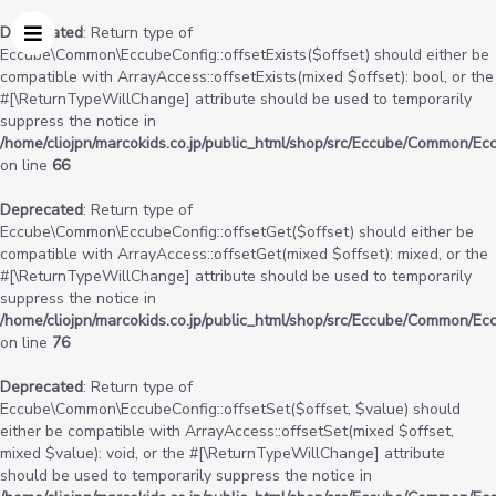
Deprecated
: Return type of
Eccube\Common\EccubeConfig::offsetExists($offset) should either be
compatible with ArrayAccess::offsetExists(mixed $offset): bool, or the
#[\ReturnTypeWillChange] attribute should be used to temporarily
suppress the notice in
/home/cliojpn/marcokids.co.jp/public_html/shop/src/Eccube/Common/Ec
on line
66
Deprecated
: Return type of
Eccube\Common\EccubeConfig::offsetGet($offset) should either be
compatible with ArrayAccess::offsetGet(mixed $offset): mixed, or the
#[\ReturnTypeWillChange] attribute should be used to temporarily
suppress the notice in
/home/cliojpn/marcokids.co.jp/public_html/shop/src/Eccube/Common/Ec
on line
76
Deprecated
: Return type of
Eccube\Common\EccubeConfig::offsetSet($offset, $value) should
either be compatible with ArrayAccess::offsetSet(mixed $offset,
mixed $value): void, or the #[\ReturnTypeWillChange] attribute
should be used to temporarily suppress the notice in