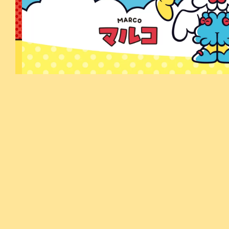
[!% if (image.url!="") { %]
[!% } %]
[%title%]