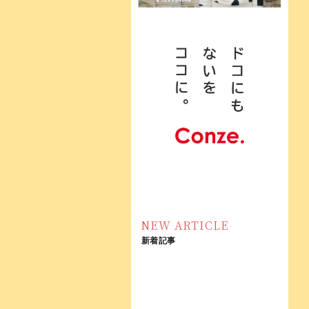
NEW ARTICLE
新着記事
[!% if
[%new:新
(image.url!="")
[%title%]
着%]
{ %]
[!% } %]